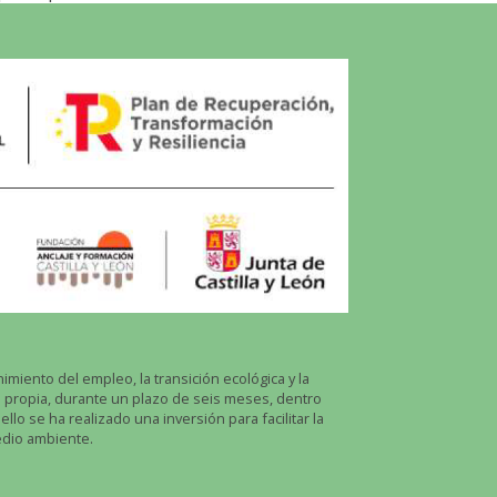
iento del empleo, la transición ecológica y la
 propia, durante un plazo de seis meses, dentro
lo se ha realizado una inversión para facilitar la
edio ambiente.