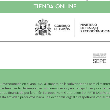
TIENDA ONLINE
NOTICIAS
CONTACTO
GALERÍA
INSTAGRAM
FACEBOOK
YOUTUBE
bvencionada en el año 2022 al amparo de la subvenciones para el mantenim
l mantenimiento del empleo en microempresas y en trabajadores por cuenta
encia financiado por la Unión Europea-Next Generation EU (PRTR-NG). Para el
 esta actividad productiva hacia una economía digital o respetuosa con el m