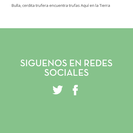
Bulla, cerdita trufera encuentra trufas Aquí en la Tierra
INICIO
VIVERO Y PLANTACIONES
SERVICIOS PROFESIONALES
SIGUENOS EN REDES
TRUFITURISMO
SOCIALES
TIENDA ONLINE
NOTICIAS
CONTACTO
GALERÍA
INSTAGRAM
FACEBOOK
YOUTUBE