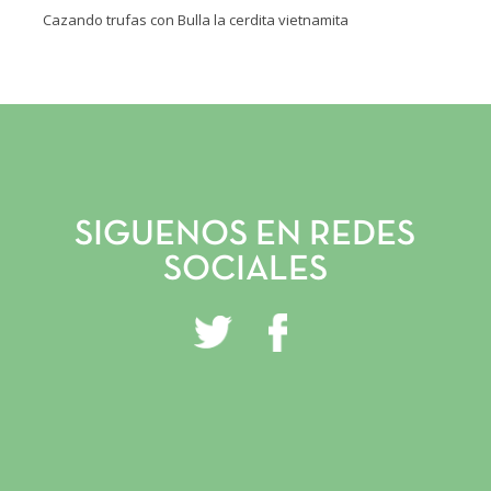
Cazando trufas con Bulla la cerdita vietnamita
INICIO
VIVERO Y PLANTACIONES
SERVICIOS PROFESIONALES
SIGUENOS EN REDES
TRUFITURISMO
SOCIALES
TIENDA ONLINE
NOTICIAS
CONTACTO
GALERÍA
INSTAGRAM
FACEBOOK
YOUTUBE