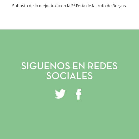
Subasta de la mejor trufa en la 3ª Feria de la trufa de Burgos
INICIO
VIVERO Y PLANTACIONES
SERVICIOS PROFESIONALES
SIGUENOS EN REDES
TRUFITURISMO
SOCIALES
TIENDA ONLINE
NOTICIAS
CONTACTO
GALERÍA
INSTAGRAM
FACEBOOK
YOUTUBE