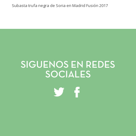
Subasta trufa negra de Soria en Madrid Fusión 2017
INICIO
VIVERO Y PLANTACIONES
SERVICIOS PROFESIONALES
SIGUENOS EN REDES
TRUFITURISMO
SOCIALES
TIENDA ONLINE
NOTICIAS
CONTACTO
GALERÍA
INSTAGRAM
FACEBOOK
YOUTUBE