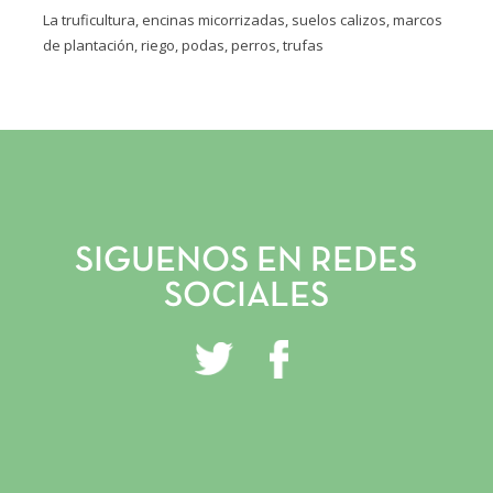
La truficultura, encinas micorrizadas, suelos calizos, marcos
de plantación, riego, podas, perros, trufas
INICIO
VIVERO Y PLANTACIONES
SERVICIOS PROFESIONALES
TRUFITURISMO
SIGUENOS EN REDES
TIENDA ONLINE
SOCIALES
NOTICIAS
CONTACTO
GALERÍA
INSTAGRAM
FACEBOOK
YOUTUBE