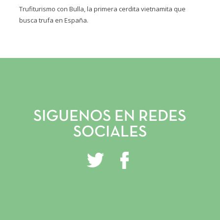
Trufiturismo con Bulla, la primera cerdita vietnamita que
busca trufa en España.
INICIO
VIVERO Y PLANTACIONES
SERVICIOS PROFESIONALES
TRUFITURISMO
SIGUENOS EN REDES
TIENDA ONLINE
SOCIALES
NOTICIAS
CONTACTO
GALERÍA
INSTAGRAM
FACEBOOK
YOUTUBE